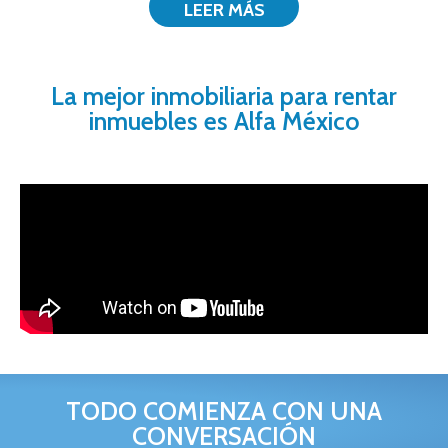
LEER MÁS
La mejor inmobiliaria para rentar
inmuebles es Alfa México
TODO COMIENZA CON UNA
CONVERSACIÓN