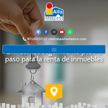
8020200
central@alfamexico.com
Brindamos seguimiento paso a
paso para la renta de inmuebles